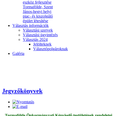
eszköz fejlesztése
Tormafölde, Szent
János-hegyi helyi
piac- és kiszolgáló
épület létesítése
Választás információk
Választási szervek
Választási ügyintézés
Választás 2024
Jelölteknek
Választópolgároknak
Galéria
Jegyzőkönyvek
Tormafölde Önkormányzati Képviselő-testületének rendeletei