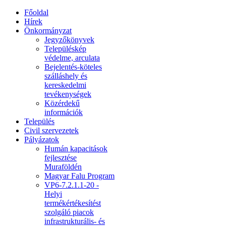
Főoldal
Hírek
Önkormányzat
Jegyzőkönyvek
Településkép
védelme, arculata
Bejelentés-köteles
szálláshely és
kereskedelmi
tevékenységek
Közérdekű
információk
Település
Civil szervezetek
Pályázatok
Humán kapacitások
fejlesztése
Muraföldén
Magyar Falu Program
VP6-7.2.1.1-20 -
Helyi
termékértékesítést
szolgáló piacok
infrastrukturális- és