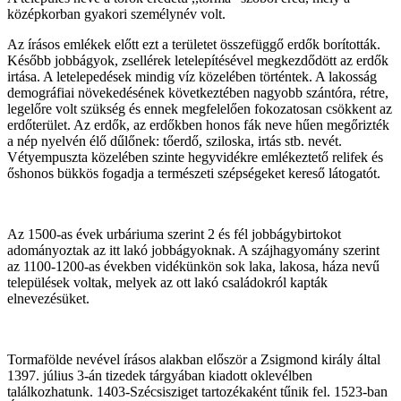
középkorban gyakori személynév volt.
Az írásos emlékek előtt ezt a területet összefüggő erdők borították.
Később jobbágyok, zsellérek letelepítésével megkezdődött az erdők
irtása. A letelepedések mindig víz közelében történtek. A lakosság
demográfiai növekedésének következtében nagyobb szántóra, rétre,
legelőre volt szükség és ennek megfelelően fokozatosan csökkent az
erdőterület. Az erdők, az erdőkben honos fák neve hűen megőrizték
a nép nyelvén élő dűlőnek: tőerdő, sziloska, irtás stb. nevét.
Vétyempuszta közelében szinte hegyvidékre emlékeztető relifek és
őshonos bükkös fogadja a természeti szépségeket kereső látogatót.
Az 1500-as évek urbáriuma szerint 2 és fél jobbágybirtokot
adományoztak az itt lakó jobbágyoknak. A szájhagyomány szerint
az 1100-1200-as években vidékünkön sok laka, lakosa, háza nevű
települések voltak, melyek az ott lakó családokról kapták
elnevezésüket.
Tormafölde nevével írásos alakban először a Zsigmond király által
1397. július 3-án tizedek tárgyában kiadott oklevélben
találkozhatunk. 1403-Szécsisziget tartozékaként tűnik fel. 1523-ban