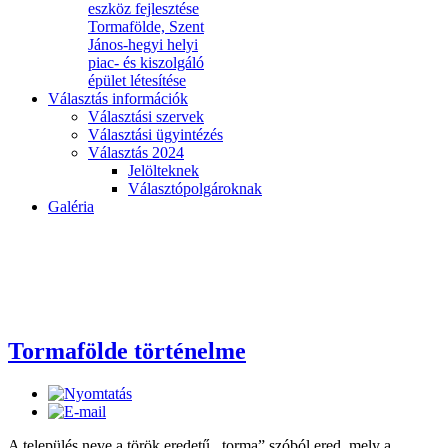
eszköz fejlesztése
Tormafölde, Szent
János-hegyi helyi
piac- és kiszolgáló
épület létesítése
Választás információk
Választási szervek
Választási ügyintézés
Választás 2024
Jelölteknek
Választópolgároknak
Galéria
Tormafölde történelme
A település neve a török eredetű ,,torma” szóból ered, mely a