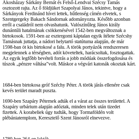
Ákosházay Sárkány Bernát és Felső-Lendvai Szécsy Tamás
osztozott rajta. Az ő földjüket Szapolyai János, tekintve, hogy a
Sárkányok Ferdinánd hívei lettek, hűtlenség címén elvetek, s
Szentgergeky Bakach Sándornak adományozta. Később azonban
erről a családról nem olvashatunk. Valószínűleg János király
dunántúli hatalmának csökkenésével 1542-ben megváltoznak a
birtokosok. 1591-ben az esztergomi káptalan egyik ítélete Szécshy
Tamásnak juttatja, a nádori helytartó statútuma alapján, de már
1598-ban öt kis birtokosé a falu. A török portyázók rendszeresen
megjelennek a térségben, adót követeltek, harácsoltak, fosztogattak.
Az egyik legfőbb bevételi forrás a jobb módúak összefogdosása és
túszok „pénzre váltása”volt. Máskor a végvári katonák okoztak kárt.
1684-ben birtokosa gróf Széchy Péter. A török járás ellenére csak
kevés terület maradt puszta.
1690-ben Szapáry Péternek adták el a várat az összes területtel. A
Szapáry urbárium alapján adóztak, minden telek után tizedet
fizettek. A korabeliek úgy tudták, hogy Tormaföldén volt
plébániatemplom, Keresztelő Szent Jánosról elnevezve.
1789-ben 264-en lakták.