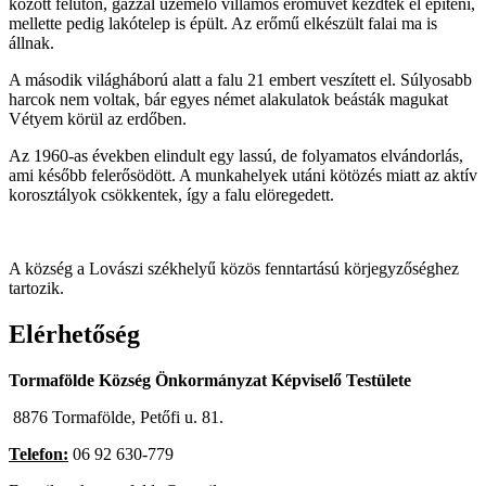
között félúton, gázzal üzemelő villamos erőművet kezdtek el építeni,
mellette pedig lakótelep is épült. Az erőmű elkészült falai ma is
állnak.
A második világháború alatt a falu 21 embert veszített el. Súlyosabb
harcok nem voltak, bár egyes német alakulatok beásták magukat
Vétyem körül az erdőben.
Az 1960-as években elindult egy lassú, de folyamatos elvándorlás,
ami később felerősödött. A munkahelyek utáni kötözés miatt az aktív
korosztályok csökkentek, így a falu elöregedett.
A község a Lovászi székhelyű közös fenntartású körjegyzőséghez
tartozik.
Elérhetőség
Tormafölde Község Önkormányzat Képviselő Testülete
8876 Tormafölde, Petőfi u. 81.
Telefon:
06 92 630-779