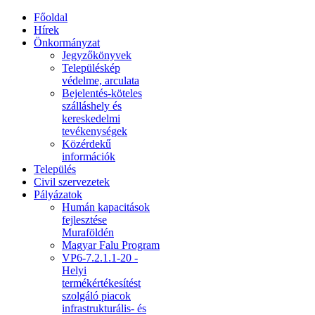
Főoldal
Hírek
Önkormányzat
Jegyzőkönyvek
Településkép
védelme, arculata
Bejelentés-köteles
szálláshely és
kereskedelmi
tevékenységek
Közérdekű
információk
Település
Civil szervezetek
Pályázatok
Humán kapacitások
fejlesztése
Muraföldén
Magyar Falu Program
VP6-7.2.1.1-20 -
Helyi
termékértékesítést
szolgáló piacok
infrastrukturális- és