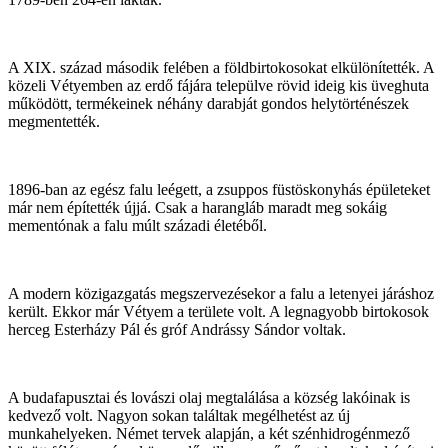
A XIX. század második felében a földbirtokosokat elkülönítették. A
közeli Vétyemben az erdő fájára települve rövid ideig kis üveghuta
működött, termékeinek néhány darabját gondos helytörténészek
megmentették.
1896-ban az egész falu leégett, a zsuppos füstöskonyhás épületeket
már nem építették újjá. Csak a harangláb maradt meg sokáig
mementónak a falu múlt századi életéből.
A modern közigazgatás megszervezésekor a falu a letenyei járáshoz
került. Ekkor már Vétyem a területe volt. A legnagyobb birtokosok
herceg Esterházy Pál és gróf Andrássy Sándor voltak.
A budafapusztai és lovászi olaj megtalálása a község lakóinak is
kedvező volt. Nagyon sokan találtak megélhetést az új
munkahelyeken. Német tervek alapján, a két szénhidrogénmező