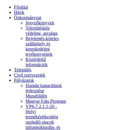
Főoldal
Hírek
Önkormányzat
Jegyzőkönyvek
Településkép
védelme, arculata
Bejelentés-köteles
szálláshely és
kereskedelmi
tevékenységek
Közérdekű
információk
Település
Civil szervezetek
Pályázatok
Humán kapacitások
fejlesztése
Muraföldén
Magyar Falu Program
VP6-7.2.1.1-20 -
Helyi
termékértékesítést
szolgáló piacok
infrastrukturális- és