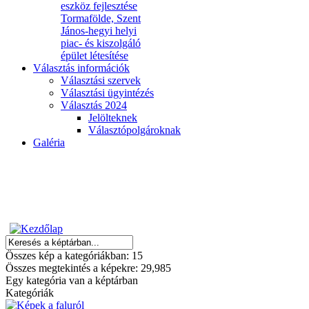
eszköz fejlesztése
Tormafölde, Szent
János-hegyi helyi
piac- és kiszolgáló
épület létesítése
Választás információk
Választási szervek
Választási ügyintézés
Választás 2024
Jelölteknek
Választópolgároknak
Galéria
Összes kép a kategóriákban: 15
Összes megtekintés a képekre: 29,985
Egy kategória van a képtárban
Kategóriák