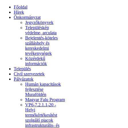
Főoldal
Hírek
Önkormányzat
Jegyzőkönyvek
Településkép
védelme, arculata
Bejelentés-köteles
szálláshely és
kereskedelmi
tevékenységek
Közérdekű
információk
Település
Civil szervezetek
Pályázatok
Humán kapacitások
fejlesztése
Muraföldén
Magyar Falu Program
VP6-7.2.1.1-20 -
Helyi
termékértékesítést
szolgáló piacok
infrastrukturális- és