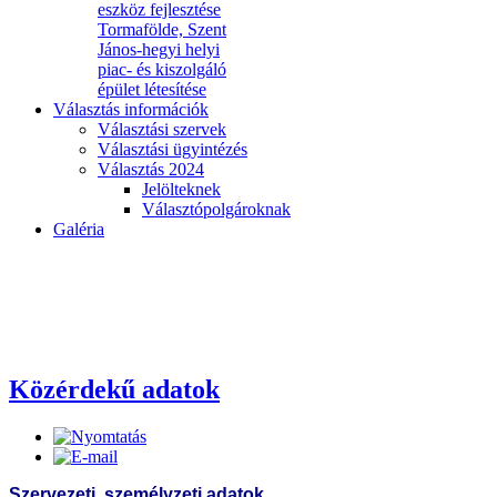
eszköz fejlesztése
Tormafölde, Szent
János-hegyi helyi
piac- és kiszolgáló
épület létesítése
Választás információk
Választási szervek
Választási ügyintézés
Választás 2024
Jelölteknek
Választópolgároknak
Galéria
Közérdekű adatok
Szervezeti, személyzeti adatok