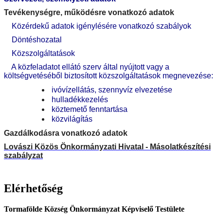
Tevékenységre, működésre vonatkozó adatok
Közérdekű adatok igénylésére vonatkozó szabályok
Döntéshozatal
Közszolgáltatások
A közfeladatot ellátó szerv által nyújtott vagy a
költségvetéséből biztosított közszolgáltatások megnevezése:
ivóvízellátás, szennyvíz elvezetése
hulladékkezelés
köztemető fenntartása
közvilágítás
Gazdálk
odásra vonatkozó adatok
Lovászi Közös Önkormányzati Hivatal - Másolatkészítési
szabályzat
Elérhetőség
Tormafölde Község Önkormányzat Képviselő Testülete